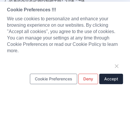
Cookie Preferences !!!
产品中心
We use cookies to personalize and enhance your
browsing experience on our websites. By clicking
电磁阀线圈
充电器
便携式移动电源
电池组
"Accept all cookies", you agree to the use of cookies.
You can manage your settings at any time through
PCBA电路板组装
LED 灯
耳机
婴儿监视器
Cookie Preferences or read our Cookie Policy to learn
more.
塑胶注塑件
五金冲压件
一站式解决方案
Cookie Preferences
Deny
Accept
设计&研发
模具制造
生产中心
质量控制
供应链管理
客户服务
快速链接