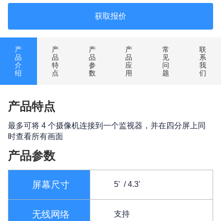
获取报价
产
产
产
产
常
联
品
品
品
品
见
系
介
特
参
应
问
我
绍
点
数
用
题
们
产品特点
最多可将 4 个摄像机连接到一个监视器，并在四分屏上同
时查看所有画面
产品参数
屏幕尺寸
5' / 4.3'
无线网络
支持