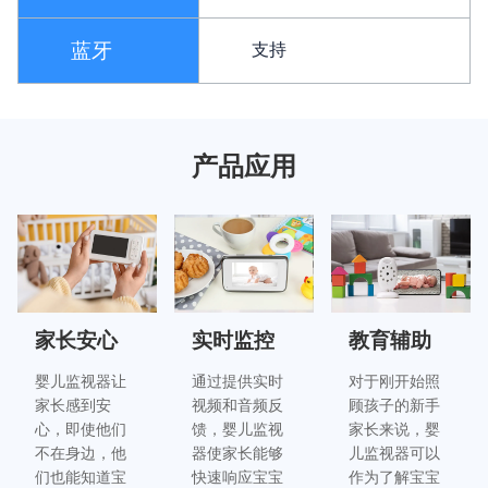
蓝牙
支持
产品应用
家长安心
实时监控
教育辅助
婴儿监视器让
通过提供实时
对于刚开始照
家长感到安
视频和音频反
顾孩子的新手
心，即使他们
馈，婴儿监视
家长来说，婴
不在身边，他
器使家长能够
儿监视器可以
们也能知道宝
快速响应宝宝
作为了解宝宝