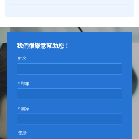
我們很樂意幫助您！
姓名
* 郵箱
* 國家
電話