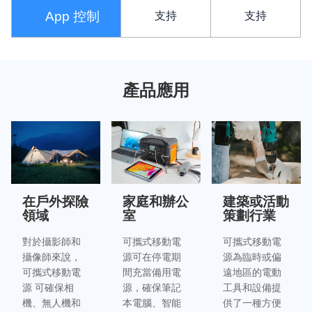
App 控制
支持
支持
產品應用
在戶外探險
家庭和辦公
建築或活動
領域
室
策劃行業
對於攝影師和
可攜式移動電
可攜式移動電
攝像師來說，
源可在停電期
源為臨時或偏
可攜式移動電
間充當備用電
遠地區的電動
源 可確保相
源，確保筆記
工具和設備提
機、無人機和
本電腦、智能
供了一種方便