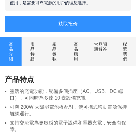
使用，是需要可靠電源的用戶的理想選擇。
获取报价
產
產
產
產
常見問
聯
品
品
品
品
題解答
繫
介
特
參
應
我
紹
點
數
用
們
产品特点
靈活的充電功能，配備多個插座（AC、USB、DC 端
口），可同時為多達 10 臺設備充電
可與 200W 太陽能電池板配對，使可攜式移動電源保持
離網運行。
支持交流電為更敏感的電子設備和電器充電，安全有保
障。