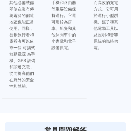
其他必備裝備
手機和路由器
而高效的充電
即使在沒有傳
等重要設備保
方式。它可用
統電源的偏遠
持運行。它還
於運行小型鑽
地區也能正常
可用於為房
機、鋸子和其
使用。同樣，
車、船隻和其
他電動工具以
徒步旅行者和
他休閒車中的
及照明和音響
露營者可以依
小家電和電子
系統的臨時供
靠一個 可攜式
設備供電。
電。
移動電源 為手
機、GPS 設備
和頭燈充電，
從而提高他們
在野外的安全
性和體驗。
常見問題解答