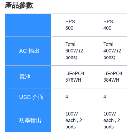
產品參數
PPS-
PPS-
600
400
Total
Total
AC 輸出
600W (2
400W (2
ports)
ports)
LiFePO4
LiFePO4
電池
576WH
384WH
USB 介面
4
4
100W
100W
功率輸出
each , 2
each , 2
ports
ports