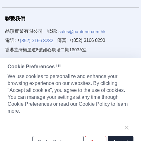
聯繫我們
品頂實業有限公司
郵箱:
sales@pantene.com.hk
電話: +
傳真:
+(852) 3166 8299
(852) 3166 8282
香港荃灣楊屋道8號如心廣場二期1603A室
東莞品泰電子有限公司
郵箱:
sales@pantene.com.hk
Cookie Preferences !!!
電話: +
傳真:
+(86) 769 8222 2203
(86) 769 8222 2231
We use cookies to personalize and enhance your
廣東省東莞市寮步鎮藥勒源豐路7號1樓～4樓
browsing experience on our websites. By clicking
"Accept all cookies", you agree to the use of cookies.
產品中心
You can manage your settings at any time through
Cookie Preferences or read our Cookie Policy to learn
more.
電磁閥線圈
充電器
可攜式移動電源
電池組
PCBA電路板組裝
LED燈具
耳機
嬰兒監視器