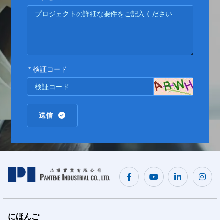
* 検証コード
送信
にほんご