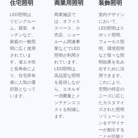
住宅照明
商業用照明
装飾照明
LED照明は、
商業施設で
室内デザイン
リビングルー
は、オフィス
において、
ム、寝室、キ
スペース、小
LED照明はス
ッチンなど、
売店、ショー
ポット照明、
家庭の一般照
ルーム関連事
フォーカス照
明に広く使用
業などでLED
明、環境照明
されていま
照明が利用さ
など様々な照
す。省エネ性
れています。
明効果を生み
と長寿命によ
LED照明は、
出すために活
り、住宅所有
高品質な照明
用できます。
者に人気の選
を提供しなが
これにより、
択肢となって
ら、エネルギ
空間の特定の
います。
ー消費量とメ
ニーズに応じ
ンテナンスコ
たカスタマイ
ストを削減し
ズされた照明
ます。
ソリューショ
ンをデザイナ
ーが創出する
ことが可能と