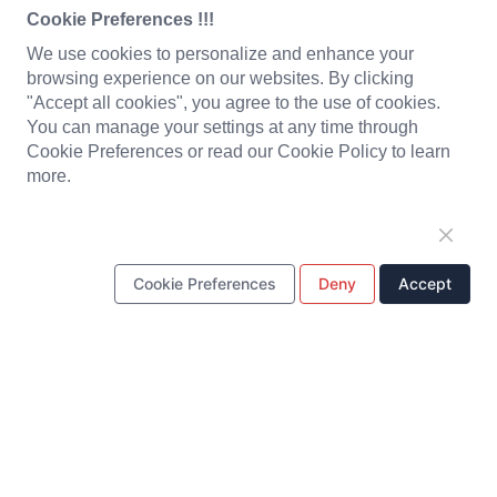
バッテリーパック
PCBA
Cookie Preferences !!!
We use cookies to personalize and enhance your
LEDライトおよびモジュール
ヘッドセット
browsing experience on our websites. By clicking
"Accept all cookies", you agree to the use of cookies.
ベビーモニター
プラスチック部品
You can manage your settings at any time through
Cookie Preferences or read our Cookie Policy to learn
金属スタンピング部品
more.
ワンストップソリューション
Cookie Preferences
Deny
Accept
設計・研究開発
金型製造
生産センター
品質管理
サプライチェーン管理
カスタマーサービス
クイックリンク