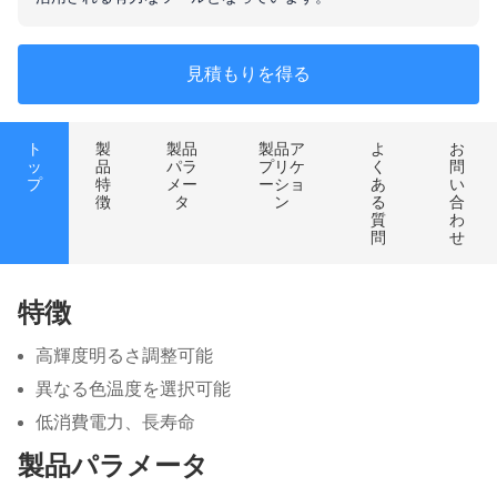
見積もりを得る
ト
製
製品
製品ア
よ
お
ッ
品
パラ
プリケ
く
問
プ
特
メー
ーショ
あ
い
徴
タ
ン
る
合
質
わ
問
せ
特徴
高輝度明るさ調整可能
異なる色温度を選択可能
低消費電力、長寿命
製品パラメータ