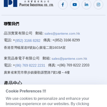
聯繫我們
品頂實業有限公司
郵箱:
sales@pantene.com.hk
電話: +
傳真:
+(852) 3166 8299
(852) 3166 8282
香港荃灣楊屋道8號如心廣場二期1603A室
東莞品泰電子有限公司
郵箱:
sales@pantene.com.hk
電話: +
傳真:
+(86) 769 8222 2203
(86) 769 8222 2231
廣東省東莞市寮步鎮藥勒源豐路7號1樓～4樓
產品中心
Cookie Preferences !!!
電磁閥線圈
充電器
可攜式移動電源
電池組
We use cookies to personalize and enhance your
browsing experience on our websites. By clicking
PCBA電路板組裝
LED燈具
耳機
嬰兒監視器