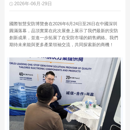
2026年-06月-29日
國際智慧安防博覽會在2026年6月24日至26日在中國深圳
圓滿落幕，品頂實業在此次展會上展示了我們最新的安防
創新成果，並進一步拓展了在安防市場的銷售網絡。我們
期待未來能與更多產業領袖交流，共同探索新的商機！