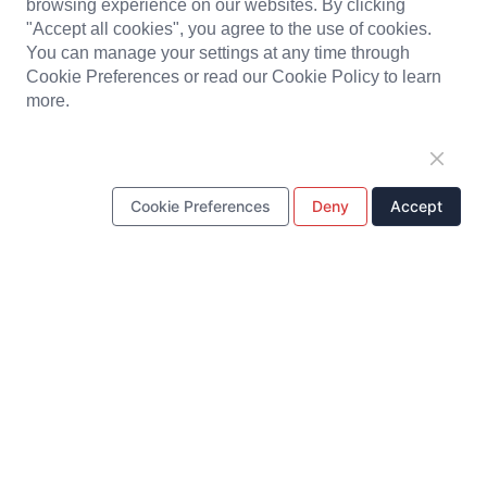
browsing experience on our websites. By clicking
產品中心
"Accept all cookies", you agree to the use of cookies.
You can manage your settings at any time through
Cookie Preferences or read our Cookie Policy to learn
電磁閥線圈
充電器
可攜式移動電源
電池組
more.
PCBA電路板組裝
LED燈具
耳機
嬰兒監視器
膠注塑件
五金衝壓件
Cookie Preferences
Deny
Accept
一站式解決方案
設計&研發
模具製造
生產中心
品質控制
供應鏈管理
客戶服務
快速連結