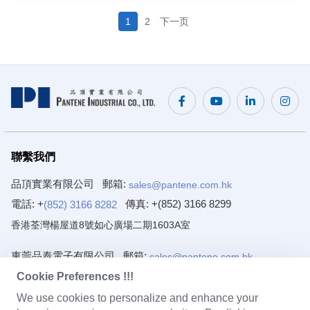
1
2
下一页
聯繫我們
品頂實業有限公司
郵箱:
sales@pantene.com.hk
電話: +
傳真:
+(852) 3166 8299
(852) 3166 8282
香港荃灣楊屋道8號如心廣場二期1603A室
東莞品泰電子有限公司
郵箱:
sales@pantene.com.hk
電話: +
傳真:
+(86) 769 8222 2203
Cookie Preferences !!!
(86) 769 8222 2231
廣東省東莞市寮步鎮藥勒源豐路7號1樓～4樓
We use cookies to personalize and enhance your