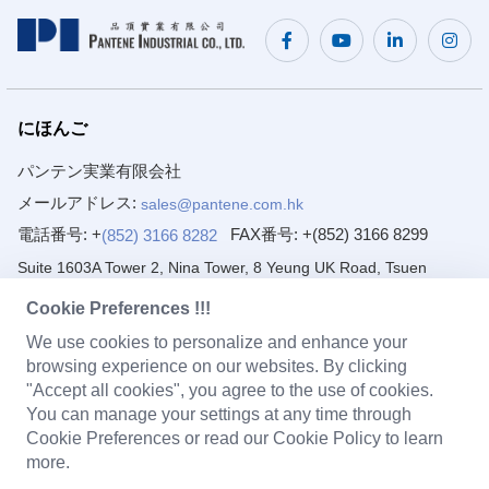
にほんご
パンテン実業有限会社
メールアドレス:
sales@pantene.com.hk
電話番号: +
FAX番号:
+(852) 3166 8299
(852) 3166 8282
Suite 1603A Tower 2, Nina Tower, 8 Yeung UK Road, Tsuen
Wan, Hong Kong
Cookie Preferences !!!
東莞ピンタイ電子有限会社
We use cookies to personalize and enhance your
browsing experience on our websites. By clicking
メールアドレス:
sales@pantene.com.hk
"Accept all cookies", you agree to the use of cookies.
電話番号: +
(86) 769 8222 2231
You can manage your settings at any time through
FAX番号:
+(86) 769 8222 2203
Cookie Preferences or read our Cookie Policy to learn
more.
1/F~4/F, No. 7 Yuanfeng Road, Yaole, Liaobu, Dongguan,