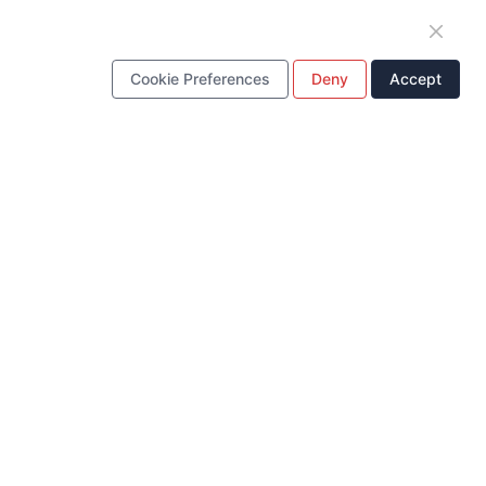
Guangdong, China.
製品センター
Cookie Preferences
Deny
Accept
ソレノイド コイル
充電器
ポータブル発電所
バッテリーパック
PCBA
LEDライトおよびモジュール
ヘッドセット
ベビーモニター
プラスチック部品
金属スタンピング部品
ワンストップソリューション
設計・研究開発
金型製造
生産センター