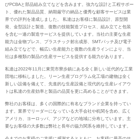
びPCBAと部品組み立てなどを含みます。強力な設計と工程サポー
ト、優れた製品品質、納期厳守の納品と優秀な顧客サービスは業
界での評判を達成しました。 私達はお客様に製品設計、原型開
発、金型設計と製造、復数の技能製造プロセス、組み立てと包装
を含む一連の製造サービスを提供しています。当社の主要な生産
能力は金物プレス、プラスチック射出成形、SMTパッチ及び電子
組み立てなどで、幅広い生産能力と復数の生産ラインにより、当
社は多種類の製品の生産サービスを提供する能力があります。
私達は2022年11月に東莞市寮歩鎮にある全く新しい近代的な工業
団地に移転しました。リーン生産プログラム化工場の建物は全く
新しい設備を備えて、先進的な生産設備と現代的な生産レイアウ
トは私達の生産効率と製品の品質を更に高めることができます。
弊社のお客様は、多くの国際的に有名なブランド企業を持ってい
ます。業界でリーダーになっている大手会社や机関を含め、広く
アメリカ、ヨーロッパ、アジアなどの地域に分布しています。主
要なお客様の大多数は弊社と長年の協力関系を維持しています。
今までのお客様のご支援に感謝するとともに、お客様に最高のサ