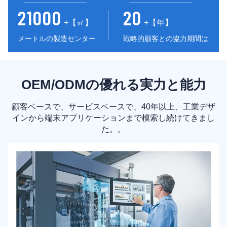
21000
20
+【㎡】
+【年】
メートルの製造センター
戦略的顧客との協力期間は
OEM/ODMの優れる実力と能力
顧客ベースで、サービスベースで、40年以上、工業デザ
インから端末アプリケーションまで模索し続けてきまし
た。。