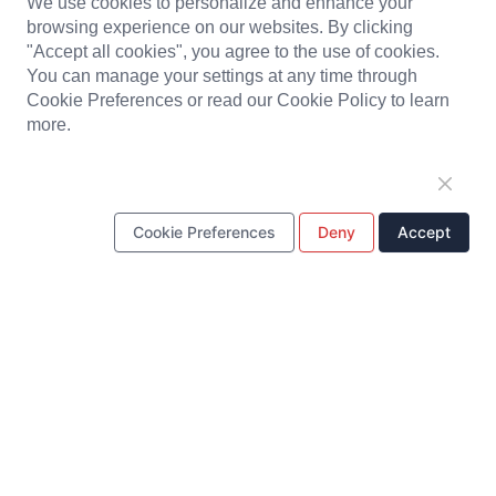
We use cookies to personalize and enhance your
browsing experience on our websites. By clicking
金属スタンピング部品
"Accept all cookies", you agree to the use of cookies.
You can manage your settings at any time through
Cookie Preferences or read our Cookie Policy to learn
ワンストップソリューション
more.
設計・研究開発
金型製造
生産センター
品質管理
サプライチェーン管理
Cookie Preferences
Deny
Accept
カスタマーサービス
クイックリンク
当社について
ニュースセンター
お問い合わせ
著作権 © パンテン実業有限会社