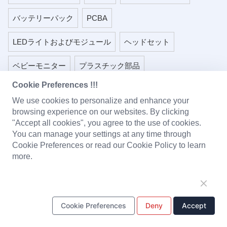
バッテリーパック
PCBA
LEDライトおよびモジュール
ヘッドセット
ベビーモニター
プラスチック部品
Cookie Preferences !!!
金属スタンピング部品
We use cookies to personalize and enhance your
browsing experience on our websites. By clicking
"Accept all cookies", you agree to the use of cookies.
ワンストップソリューション
You can manage your settings at any time through
Cookie Preferences or read our Cookie Policy to learn
設計・研究開発
金型製造
生産センター
more.
品質管理
サプライチェーン管理
カスタマーサービス
Cookie Preferences
Deny
Accept