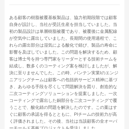
ある顧客の樹脂被覆基板製品は、協力初期段階では顧客
自身が設計し、当社が受託生産を担当していました。当
初の製品設計は単層樹脂被覆であり、被覆後に金属配線
が空気中に露出していました。長期間の使用過程で、こ
れらの露出部分は湿気による酸化で錆び、製品の寿命に
影響を及ぼしていました。この問題を解決するため、顧
客は博士号を持つ専門家をリーダーとする技術チームを
結成し、数多くのコーティング案を検討しましたが、解
決に至りませんでした。この時、パンテン実業Iのエンジ
ニアリングチームは顧客への包括的サービス精神に基づ
き、あらゆる手段を尽くして問題解決を図り、創造的な
二次コーティングソリューションを提案しました。一次
コーティングで露出した銅部分を二次コーティングで覆
うことで、酸化錆の問題を解決したのです。この案はす
ぐに顧客の承認を得るとともに、PIチームの技術力が高
く評価されました。その後、当社は当該顧客の全オーバ
ーモールド基板プロジェクトを受注しました。